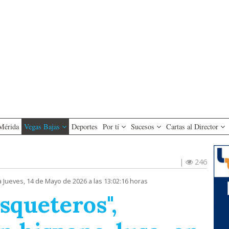
Mérida
Vegas Bajas
Deportes
Por tí
Sucesos
Cartas al Director
|
246
a Jueves, 14 de Mayo de 2026 a las 13:02:16 horas
squeteros",