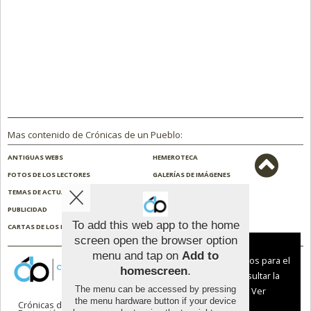
Mas contenido de Crónicas de un Pueblo:
ANTIGUAS WEBS
HEMEROTECA
FOTOS DE LOS LECTORES
GALERÍAS DE IMÁGENES
TEMAS DE ACTUALIDAD
NOSOTROS
PUBLICIDAD
CONTACTO
To add this web app to the home
CARTAS DE LOS LECTORES
ENCUESTAS
screen open the browser option
Aviso sobre el Uso de cookies:
menu and tap on
Add to
Utilizamos cookies nuestras y de terceros para el
homescreen
.
funcionamiento del digital. Puedes consultar la
The menu can be accessed by pressing
lista de cookies y como desconectarlas.
Ver
the menu hardware button if your device
Crónicas de un Pueblo |
Términos de uso
|
nuestra Política de Privacidad y Cookies