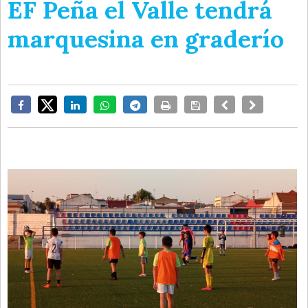
EF Peña el Valle tendrá
marquesina en graderío