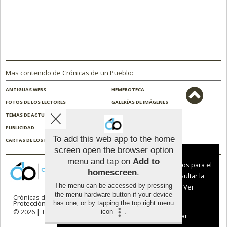
Mas contenido de Crónicas de un Pueblo:
ANTIGUAS WEBS
HEMEROTECA
FOTOS DE LOS LECTORES
GALERÍAS DE IMÁGENES
TEMAS DE ACTUALIDAD
NOSOTROS
PUBLICIDAD
CONTACTO
To add this web app to the home
CARTAS DE LOS LECTORES
ENCUESTAS
screen open the browser option
Aviso sobre el Uso de cookies:
menu and tap on
Add to
Utilizamos cookies nuestras y de terceros para el
homescreen
.
funcionamiento del digital. Puedes consultar la
The menu can be accessed by pressing
lista de cookies y como desconectarlas.
Ver
the menu hardware button if your device
Crónicas de un Pueblo |
Términos de uso
|
nuestra Política de Privacidad y Cookies
Protección de datos
has one, or by tapping the top right menu
© 2026 | Todos los derechos reservados
icon
.
Aceptar Cookies
Personalizar