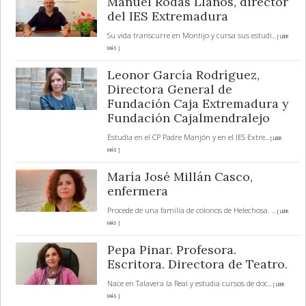
Manuel Rodas Llanos, director
del IES Extremadura
Su vida transcurre en Montijo y cursa sus estudi
... [ LEER
MÁS ]
Leonor García Rodríguez,
Directora General de
Fundación Caja Extremadura y
Fundación Cajalmendralejo
Estudia en el CP Padre Manjón y en el IES Extre
... [ LEER
MÁS ]
María José Millán Casco,
enfermera
Procede de una familia de colonos de Helechosa.
... [ LEER
MÁS ]
Pepa Pinar. Profesora.
Escritora. Directora de Teatro.
Nace en Talavera la Real y estudia cursos de doc
... [ LEER
MÁS ]