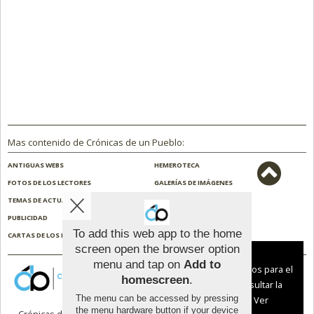
Mas contenido de Crónicas de un Pueblo:
ANTIGUAS WEBS
HEMEROTECA
FOTOS DE LOS LECTORES
GALERÍAS DE IMÁGENES
TEMAS DE ACTUALIDAD
NOSOTROS
PUBLICIDAD
CONTACTO
To add this web app to the home
CARTAS DE LOS LECTORES
ENCUESTAS
screen open the browser option
Aviso sobre el Uso de cookies:
menu and tap on
Add to
Utilizamos cookies nuestras y de terceros para el
homescreen
.
funcionamiento del digital. Puedes consultar la
The menu can be accessed by pressing
lista de cookies y como desconectarlas.
Ver
the menu hardware button if your device