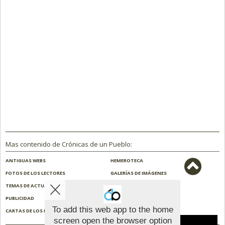
Mas contenido de Crónicas de un Pueblo:
ANTIGUAS WEBS
HEMEROTECA
FOTOS DE LOS LECTORES
GALERÍAS DE IMÁGENES
TEMAS DE ACTUALIDAD
NOSOTROS
PUBLICIDAD
CONTACTO
To add this web app to the home
CARTAS DE LOS LECTORES
ENCUESTAS
screen open the browser option
Aviso sobre el Uso de cookies: