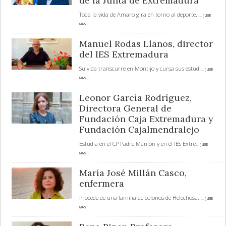
de la Junta de Extremadura
Toda la vida de Amaro gira en torno al deporte.
... [ LEER
MÁS ]
Manuel Rodas Llanos, director
del IES Extremadura
Su vida transcurre en Montijo y cursa sus estudi
... [ LEER
MÁS ]
Leonor García Rodríguez,
Directora General de
Fundación Caja Extremadura y
Fundación Cajalmendralejo
Estudia en el CP Padre Manjón y en el IES Extre
... [ LEER
MÁS ]
María José Millán Casco,
enfermera
Procede de una familia de colonos de Helechosa.
... [ LEER
MÁS ]