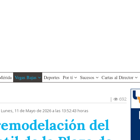
Mérida
Vegas Bajas
Deportes
Por tí
Sucesos
Cartas al Director
|
692
 Lunes, 11 de Mayo de 2026 a las 13:52:43 horas
 remodelación del