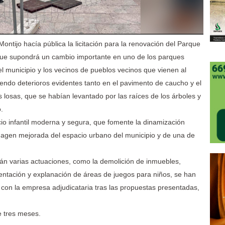
ontijo hacía pública la licitación para la renovación del Parque
 que supondrá un cambio importante en uno de los parques
 del municipio y los vecinos de pueblos vecinos que vienen al
iendo deterioros evidentes tanto en el pavimento de caucho y el
s losas, que se habían levantado por las raíces de los árboles y
.
cio infantil moderna y segura, que fomente la dinamización
magen mejorada del espacio urbano del municipio y de una de
rán varias actuaciones, como la demolición de inmuebles,
entación y explanación de áreas de juegos para niños, se han
o con la empresa adjudicataria tras las propuestas presentadas,
e tres meses.