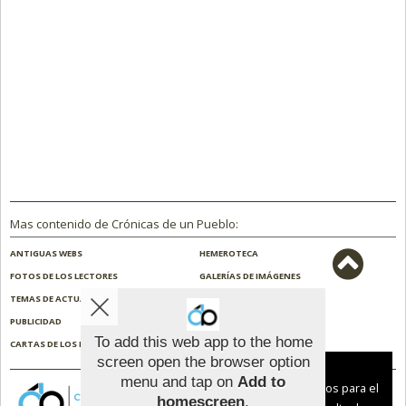
Mas contenido de Crónicas de un Pueblo:
ANTIGUAS WEBS
HEMEROTECA
FOTOS DE LOS LECTORES
GALERÍAS DE IMÁGENES
TEMAS DE ACTUALIDAD
NOSOTROS
PUBLICIDAD
CONTACTO
To add this web app to the home
CARTAS DE LOS LECTORES
ENCUESTAS
screen open the browser option
Aviso sobre el Uso de cookies:
menu and tap on
Add to
Utilizamos cookies nuestras y de terceros para el
homescreen
.