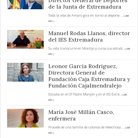
Director General de Deportes
de la Junta de Extremadura
Toda la vida de Amaro gira en torno al deporte.
... [ LEER
MÁS ]
Manuel Rodas Llanos, director
del IES Extremadura
Su vida transcurre en Montijo y cursa sus estudi
... [ LEER
MÁS ]
Leonor García Rodríguez,
Directora General de
Fundación Caja Extremadura y
Fundación Cajalmendralejo
Estudia en el CP Padre Manjón y en el IES Extre
... [ LEER
MÁS ]
María José Millán Casco,
enfermera
Procede de una familia de colonos de Helechosa.
... [ LEER
MÁS ]