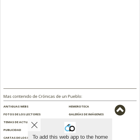
Mas contenido de Crónicas de un Pueblo:
ANTIGUAS WEBS
HEMEROTECA
FOTOS DE LOS LECTORES
GALERÍAS DE IMÁGENES
TEMAS DE ACTUALIDAD
NOSOTROS
PUBLICIDAD
CONTACTO
To add this web app to the home
CARTAS DE LOS LECTORES
ENCUESTAS