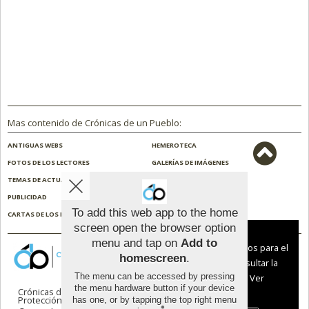
Mas contenido de Crónicas de un Pueblo:
ANTIGUAS WEBS
HEMEROTECA
FOTOS DE LOS LECTORES
GALERÍAS DE IMÁGENES
TEMAS DE ACTUALIDAD
NOSOTROS
PUBLICIDAD
CONTACTO
To add this web app to the home
CARTAS DE LOS LECTORES
ENCUESTAS
screen open the browser option
Aviso sobre el Uso de cookies:
menu and tap on
Add to
Utilizamos cookies nuestras y de terceros para el
homescreen
.
funcionamiento del digital. Puedes consultar la
The menu can be accessed by pressing
lista de cookies y como desconectarlas.
Ver
the menu hardware button if your device
Crónicas de un Pueblo |
Términos de uso
|
nuestra Política de Privacidad y Cookies
Protección de datos
has one, or by tapping the top right menu