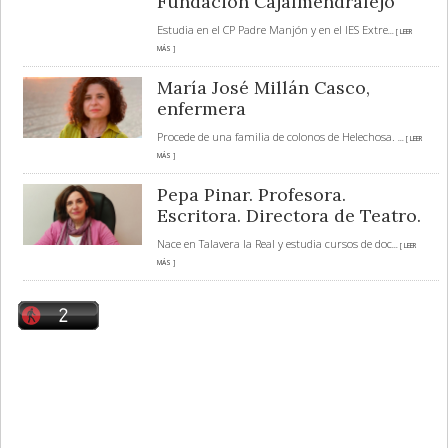
Fundación Cajalmendralejo
Estudia en el CP Padre Manjón y en el IES Extre
... [ LEER
MÁS ]
María José Millán Casco,
enfermera
Procede de una familia de colonos de Helechosa.
... [ LEER
MÁS ]
Pepa Pinar. Profesora.
Escritora. Directora de Teatro.
Nace en Talavera la Real y estudia cursos de doc
... [ LEER
MÁS ]