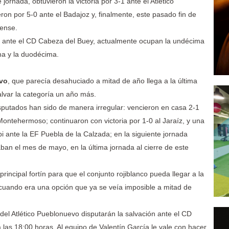
 jornada, obtuvieron la victoria por 3-1 ante el Atlético
on por 5-0 ante el Badajoz y, finalmente, este pasado fin de
nense.
sa ante el CD Cabeza del Buey, actualmente ocupan la undécima
ma y la duodécima.
evo
, que parecía desahuciado a mitad de año llega a la última
lvar la categoría un año más.
isputados han sido de manera irregular: vencieron en casa 2-1
Montehermoso; continuaron con victoria por 1-0 al Jaraíz, y una
i ante la EF Puebla de la Calzada; en la siguiente jornada
an el mes de mayo, en la última jornada al cierre de este
incipal fortín para que el conjunto rojiblanco pueda llegar a la
cuando era una opción que ya se veía imposible a mitad de
 del Atlético Pueblonuevo disputarán la salvación ante el CD
las 18:00 horas. Al equipo de Valentín García le vale con hacer