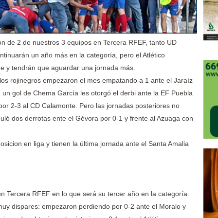
ión de 2 de nuestros 3 equipos en Tercera RFEF, tanto UD
tinuarán un año más en la categoría, pero el Atlético
re y tendrán que aguardar una jornada más.
l los rojinegros empezaron el mes empatando a 1 ante el Jaraíz
, un gol de Chema García les otorgó el derbi ante la EF Puebla
por 2-3 al CD Calamonte. Pero las jornadas posteriores no
uló dos derrotas ente el Gévora por 0-1 y frente al Azuaga con
sicion en liga y tienen la última jornada ante el Santa Amalia
n Tercera RFEF en lo que será su tercer año en la categoría.
muy dispares: empezaron perdiendo por 0-2 ante el Moralo y