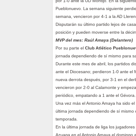
por 1-0 ante la UD Montijo. En la siguiente
Pueblonuevo. La semana siguiente perdier
semana, vencieron por 4-1 a la AD Llere
Disputarán su último partido lejos de ca
posición y pueden moverse entre la déci
MVP del mes: Raúl Amaya (Delantero)
Por su parte el
Club Atlético Pueblonu
jornada dependiendo de sí mismo para sa
Durante este mes de abril, los partidos d
ante el Diocesano; perdieron 1-0 ante el 
nueva derrota después, por 3-1 en el derb
vencieron por 2-0 al Calamonte y empezab
periódico, empatando a 1 ante el Gévora.
Una vez más el Antonio Amaya ha sido el pr
última jornada dependiendo de sí mismo 
temporada.
En la última jornada de liga los jugadores
Azuaga en el Antonio Amaya el domingo a 