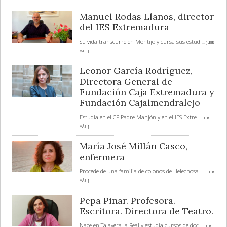
Manuel Rodas Llanos, director
del IES Extremadura
Su vida transcurre en Montijo y cursa sus estudi
... [ LEER
MÁS ]
Leonor García Rodríguez,
Directora General de
Fundación Caja Extremadura y
Fundación Cajalmendralejo
Estudia en el CP Padre Manjón y en el IES Extre
... [ LEER
MÁS ]
María José Millán Casco,
enfermera
Procede de una familia de colonos de Helechosa.
... [ LEER
MÁS ]
Pepa Pinar. Profesora.
Escritora. Directora de Teatro.
Nace en Talavera la Real y estudia cursos de doc
... [ LEER