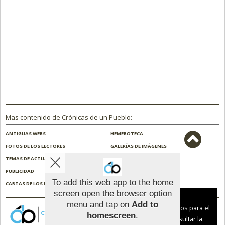
Mas contenido de Crónicas de un Pueblo:
ANTIGUAS WEBS
HEMEROTECA
FOTOS DE LOS LECTORES
GALERÍAS DE IMÁGENES
TEMAS DE ACTUALIDAD
NOSOTROS
PUBLICIDAD
CONTACTO
To add this web app to the home
CARTAS DE LOS LECTORES
ENCUESTAS
screen open the browser option
Aviso sobre el Uso de cookies:
menu and tap on
Add to
Utilizamos cookies nuestras y de terceros para el
homescreen
.
funcionamiento del digital. Puedes consultar la