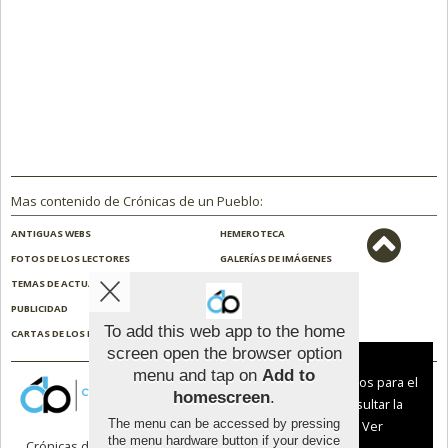
Mas contenido de Crónicas de un Pueblo:
ANTIGUAS WEBS
HEMEROTECA
FOTOS DE LOS LECTORES
GALERÍAS DE IMÁGENES
TEMAS DE ACTUALIDAD
NOSOTROS
PUBLICIDAD
CONTACTO
To add this web app to the home
CARTAS DE LOS LECTORES
ENCUESTAS
screen open the browser option
Aviso sobre el Uso de cookies:
menu and tap on
Add to
Utilizamos cookies nuestras y de terceros para el
homescreen
.
funcionamiento del digital. Puedes consultar la
The menu can be accessed by pressing
lista de cookies y como desconectarlas.
Ver
the menu hardware button if your device
Crónicas de un Pueblo |
Términos de uso
|