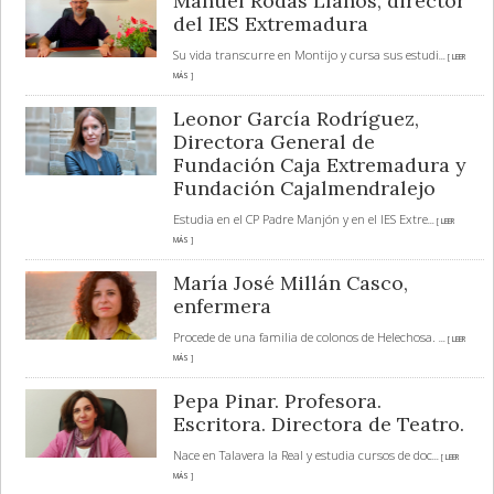
Manuel Rodas Llanos, director
del IES Extremadura
Su vida transcurre en Montijo y cursa sus estudi
... [ LEER
MÁS ]
Leonor García Rodríguez,
Directora General de
Fundación Caja Extremadura y
Fundación Cajalmendralejo
Estudia en el CP Padre Manjón y en el IES Extre
... [ LEER
MÁS ]
María José Millán Casco,
enfermera
Procede de una familia de colonos de Helechosa.
... [ LEER
MÁS ]
Pepa Pinar. Profesora.
Escritora. Directora de Teatro.
Nace en Talavera la Real y estudia cursos de doc
... [ LEER
MÁS ]