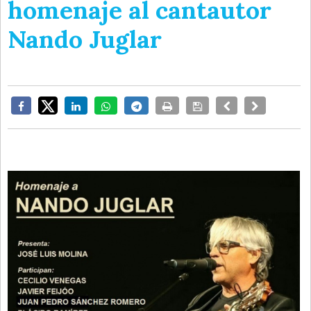
homenaje al cantautor
Nando Juglar