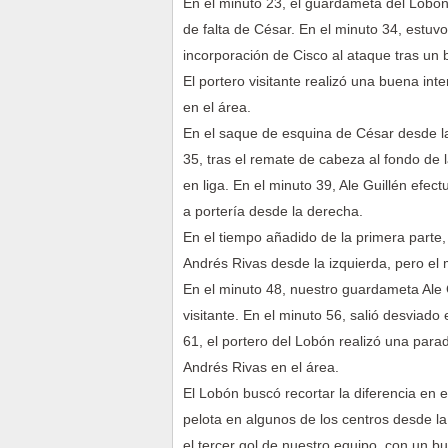
En el minuto 23, el guardameta del Lobón 
de falta de César. En el minuto 34, estuv
incorporación de Cisco al ataque tras un
El portero visitante realizó una buena int
en el área.
En el saque de esquina de César desde la
35, tras el remate de cabeza al fondo de 
en liga. En el minuto 39, Ale Guillén efec
a portería desde la derecha.
En el tiempo añadido de la primera parte,
Andrés Rivas desde la izquierda, pero el
En el minuto 48, nuestro guardameta Ale G
visitante. En el minuto 56, salió desviado 
61, el portero del Lobón realizó una para
Andrés Rivas en el área.
El Lobón buscó recortar la diferencia en 
pelota en algunos de los centros desde l
el tercer gol de nuestro equipo, con un b