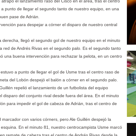
atrapó el lanzamiento raso del Cisco en el área, tras el centro
o a punto de llegar el segundo tanto de nuestro equipo, en una
 buen pase de Adrián.
ervención para despejar a córner el disparo de nuestro central
 derecha, llegó el segundo gol de nuestro equipo en el minuto
la red de Andrés Rivas en el segundo palo. Es el segundo tanto
tuó una buena intervención para rechazar la pelota, en un centro
 estuvo a punto de llegar el gol de Usme tras el centro raso de
 meta del Lobón despejó el balón a córner en el segundo palo.
uillén repelió el lanzamiento de un futbolista del equipo
el disparo del conjunto rival desde fuera del área. En el minuto
dón para impedir el gol de cabeza de Adrián, tras el centro de
el marcador con varios córners, pero Ale Guillén despejó la
a esquina. En el minuto 81, nuestro centrocampista Usme marcó
uen remate de cabeza tras el centro de Andrés Rivas desde la