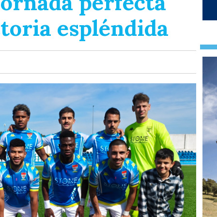
jornada perfecta
toria espléndida