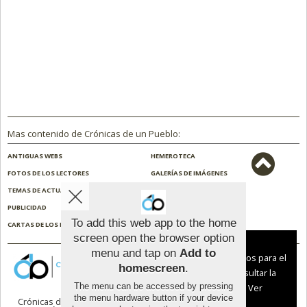
Mas contenido de Crónicas de un Pueblo:
ANTIGUAS WEBS
HEMEROTECA
FOTOS DE LOS LECTORES
GALERÍAS DE IMÁGENES
TEMAS DE ACTUALIDAD
NOSOTROS
PUBLICIDAD
CONTACTO
To add this web app to the home
CARTAS DE LOS LECTORES
ENCUESTAS
screen open the browser option
Aviso sobre el Uso de cookies:
menu and tap on
Add to
Utilizamos cookies nuestras y de terceros para el
homescreen
.
funcionamiento del digital. Puedes consultar la
The menu can be accessed by pressing
lista de cookies y como desconectarlas.
Ver
the menu hardware button if your device
Crónicas de un Pueblo |
Términos de uso
|
nuestra Política de Privacidad y Cookies