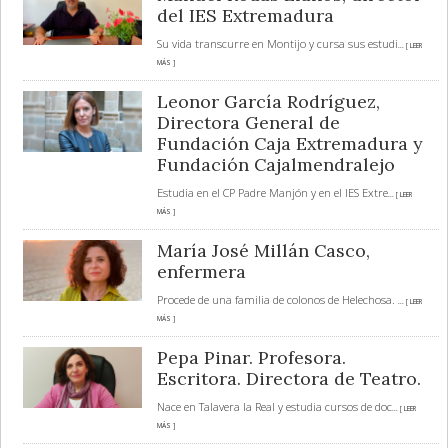
del IES Extremadura
Su vida transcurre en Montijo y cursa sus estudi
... [ LEER
MÁS ]
Leonor García Rodríguez,
Directora General de
Fundación Caja Extremadura y
Fundación Cajalmendralejo
Estudia en el CP Padre Manjón y en el IES Extre
... [ LEER
MÁS ]
María José Millán Casco,
enfermera
Procede de una familia de colonos de Helechosa.
... [ LEER
MÁS ]
Pepa Pinar. Profesora.
Escritora. Directora de Teatro.
Nace en Talavera la Real y estudia cursos de doc
... [ LEER
MÁS ]