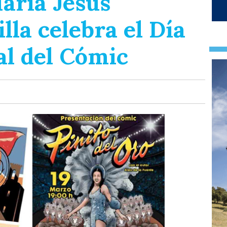
aría Jesús
lla celebra el Día
al del Cómic