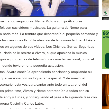
sechando seguidores. Neme Moto y su hijo Álvaro se
 Tok
con sus vídeos musicales. La guitarra de Neme para
lta nada más. La ternura que desprendía el pequeño cantando y
de las canciones llamó la atención de la comunidad de tiktokers,
nes en algunos de sus vídeos. Los Chichos, Serrat, Seguridad
. Nada se le resiste a Álvaro, al que apasiona la música.
lgunos programas de televisión de carácter nacional, como el
 donde tuvieron una pequeña actuación.
tos, Álvaro continúa aprendiendo canciones y ampliando su
s que versiona con su toque tan especial. Y de nuevo, el
enario, esta vez para cantar ante todo un teatro: el del
 en prime time, Álvaro y Neme sorprendían a todos con su
de Andy y Lucas, y consiguiendo el pase a la siguiente fase con
Lorena Castell y Carlos Latre.