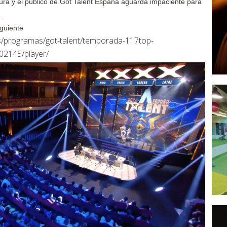
ura y el público de Got Talent España aguarda impaciente para
.
iguiente
es/programas/got-talent/temporada-117top-
02145/player/