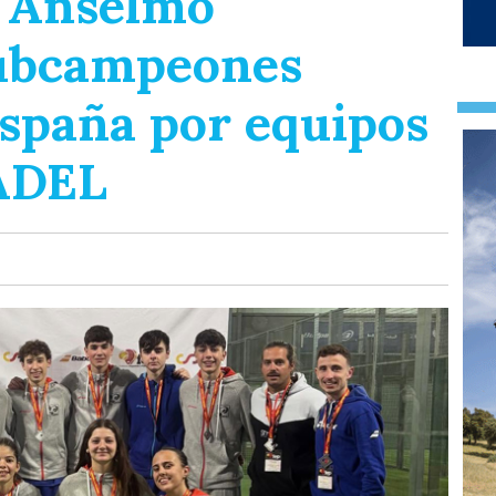
y Anselmo
subcampeones
España por equipos
PADEL