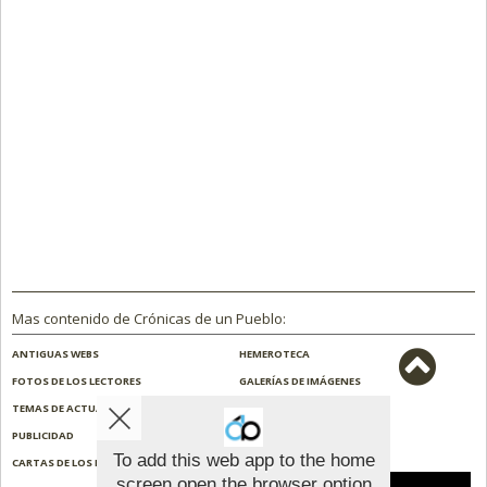
Mas contenido de Crónicas de un Pueblo:
ANTIGUAS WEBS
HEMEROTECA
FOTOS DE LOS LECTORES
GALERÍAS DE IMÁGENES
TEMAS DE ACTUALIDAD
NOSOTROS
PUBLICIDAD
CONTACTO
To add this web app to the home
CARTAS DE LOS LECTORES
ENCUESTAS
screen open the browser option