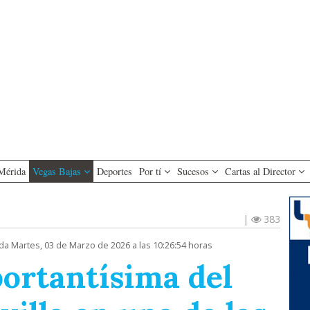
Mérida
Vegas Bajas
Deportes
Por tí
Sucesos
Cartas al Director
|
383
da Martes, 03 de Marzo de 2026 a las 10:26:54 horas
portantísima del