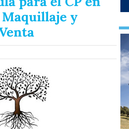
la para el CP en
 Maquillaje y
 Venta