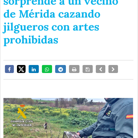
sorprende a un vecino
de Mérida cazando
jilgueros con artes
prohibidas