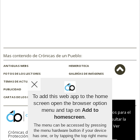
Mas contenido de Crónicas de un Pueblo:
ANTIGUAS WEBS
HEMEROTECA
FOTOS DE LOS LECTORES
GALERÍAS DE IMÁGENES
TEMAS DE ACTUALIDAD
NOSOTROS
PUBLICIDAD
CONTACTO
To add this web app to the home
CARTAS DE LOS LECTORES
ENCUESTAS
screen open the browser option
Aviso sobre el Uso de cookies:
menu and tap on
Add to
Utilizamos cookies nuestras y de terceros para el
homescreen
.
funcionamiento del digital. Puedes consultar la
The menu can be accessed by pressing
lista de cookies y como desconectarlas.
Ver
the menu hardware button if your device
Crónicas de un Pueblo |
Términos de uso
|
nuestra Política de Privacidad y Cookies
Protección de datos
has one, or by tapping the top right menu