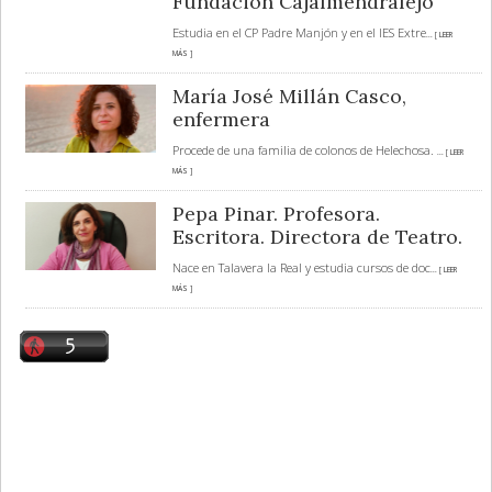
Fundación Cajalmendralejo
Estudia en el CP Padre Manjón y en el IES Extre
... [ LEER
MÁS ]
María José Millán Casco,
enfermera
Procede de una familia de colonos de Helechosa.
... [ LEER
MÁS ]
Pepa Pinar. Profesora.
Escritora. Directora de Teatro.
Nace en Talavera la Real y estudia cursos de doc
... [ LEER
MÁS ]