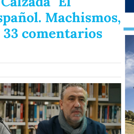
 Calzada "El
spañol. Machismos,
y 33 comentarios