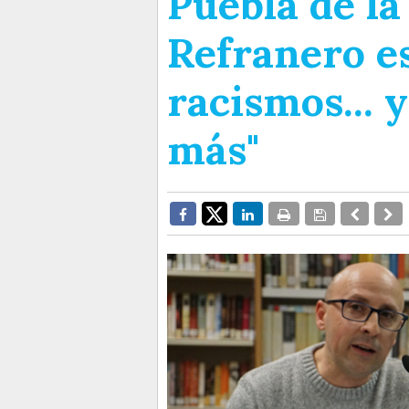
Puebla de la
Refranero e
racismos... 
más"