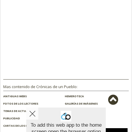
Mas contenido de Crónicas de un Pueblo:
ANTIGUAS WEBS
HEMEROTECA
FOTOS DE LOS LECTORES
GALERÍAS DE IMÁGENES
TEMAS DE ACTUALIDAD
NOSOTROS
PUBLICIDAD
CONTACTO
To add this web app to the home
CARTAS DE LOS LECTORES
ENCUESTAS
screen open the browser option