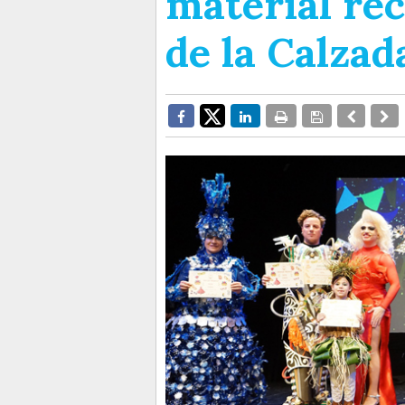
material rec
de la Calzad