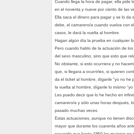
Cuando llega la hora de pagar, ella pide l
en el noventa y nueve por ciento de las v
Ella saca el dinero para pagar y se lo da 
debe, el camarero/a cuando vuelva con el
casos, le dará la vuelta al hombre.
Hagan algún día la prueba en cualquier b
Pero cuando hablo de la actuación de los
del sexo masculino, sino que esto que rel
No obstante, si esto ocurriera y no hace
que, si llegara a ocurrirles, si quieren co
da el ticket al hombre, díganle “yo no he 
la vuelta al hombre, díganle lo mismo “yo
Les puedo decir que lo he hecho en infin
camarero/a y sólo unas horas después, l
pasado muchas veces.
Estas actuaciones, aunque no tienen discu
mayor que durante los cuarenta años ante
recuerdo que hasta 1950 las mujeres no p