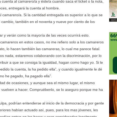
a cuenta al camarero/a y éste/a cuando saca el ticket o la nota,
eces, entregará la cuenta al hombre.
al camarero/a. Si la cantidad entregada es superior a lo que se
 cambio, también en el noventa y nueve por ciento de los
ar y verán como la mayoría de las veces ocurrirá esto.
 camareros en estos casos, no me refiero solo a los camareros
ato, lo hacen también las camareras, lo cual me parece fatal.
mos nada, estaremos colaborando con la discriminación, por lo
ntribuir a que se consiga la igualdad, hagan como hago yo. Si le
pedido la cuenta, la ha pedido ella”, y cuando igualmente le dé
 no he pagado, ha pagado ella”.
idad de ocasiones, y aunque sea el mismo lugar, el mismo
o vuelven a hacer. Compruébenlo, se lo aseguro porque me ha
lpa, podrían entenderse al inicio de la democracia y por gente
riores habían actuado así, pues, para los mas jóvenes, les
odían entrar en los bares y eran consideradas legalmente