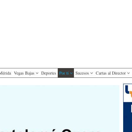
Mérida
Vegas Bajas
Deportes
Por tí
Sucesos
Cartas al Director