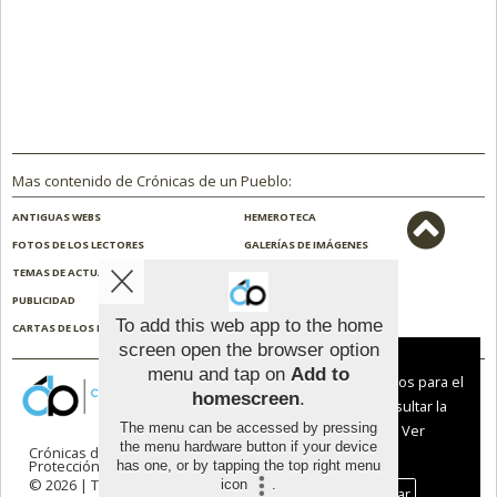
Mas contenido de Crónicas de un Pueblo:
ANTIGUAS WEBS
HEMEROTECA
FOTOS DE LOS LECTORES
GALERÍAS DE IMÁGENES
TEMAS DE ACTUALIDAD
NOSOTROS
PUBLICIDAD
CONTACTO
To add this web app to the home
CARTAS DE LOS LECTORES
ENCUESTAS
screen open the browser option
Aviso sobre el Uso de cookies:
menu and tap on
Add to
Utilizamos cookies nuestras y de terceros para el
homescreen
.
funcionamiento del digital. Puedes consultar la
The menu can be accessed by pressing
lista de cookies y como desconectarlas.
Ver
the menu hardware button if your device
Crónicas de un Pueblo |
Términos de uso
|
nuestra Política de Privacidad y Cookies
Protección de datos
has one, or by tapping the top right menu
© 2026 | Todos los derechos reservados
icon
.
Aceptar Cookies
Personalizar