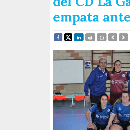
del CD La Ga
empata ante