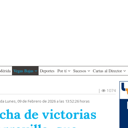
Mérida
Vegas Bajas
Deportes
Por tí
Sucesos
Cartas al Director
|
1074
ada Lunes, 09 de Febrero de 2026 a las 13:52:26 horas
acha de victorias