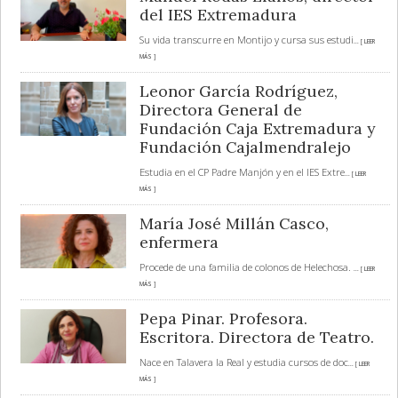
del IES Extremadura
Su vida transcurre en Montijo y cursa sus estudi
... [ LEER
MÁS ]
Leonor García Rodríguez,
Directora General de
Fundación Caja Extremadura y
Fundación Cajalmendralejo
Estudia en el CP Padre Manjón y en el IES Extre
... [ LEER
MÁS ]
María José Millán Casco,
enfermera
Procede de una familia de colonos de Helechosa.
... [ LEER
MÁS ]
Pepa Pinar. Profesora.
Escritora. Directora de Teatro.
Nace en Talavera la Real y estudia cursos de doc
... [ LEER
MÁS ]