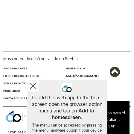
Mas contenido de Crónicas de un Pueblo:
ANTIGUAS WEBS
HEMEROTECA
FOTOS DE LOS LECTORES
GALERÍAS DE IMÁGENES
TEMAS DE ACTUALIDAD
NOSOTROS
PUBLICIDAD
CONTACTO
To add this web app to the home
CARTAS DE LOS LECTORES
ENCUESTAS
screen open the browser option
Aviso sobre el Uso de cookies:
menu and tap on
Add to
Utilizamos cookies nuestras y de terceros para el
homescreen
.
funcionamiento del digital. Puedes consultar la
The menu can be accessed by pressing
lista de cookies y como desconectarlas.
Ver
the menu hardware button if your device
Crónicas de un Pueblo |
Términos de uso
|
nuestra Política de Privacidad y Cookies