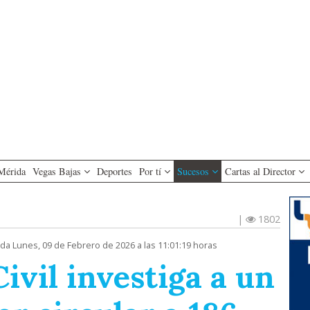
Mérida
Vegas Bajas
Deportes
Por tí
Sucesos
Cartas al Director
|
1802
ada Lunes, 09 de Febrero de 2026 a las 11:01:19 horas
ivil investiga a un