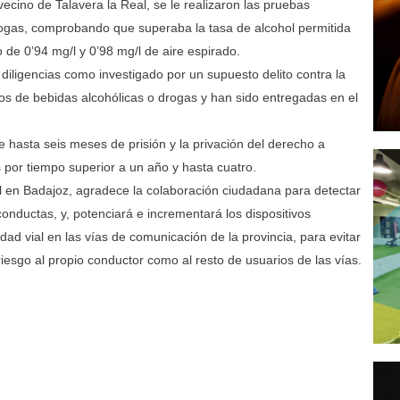
 vecino de Talavera la Real, se le realizaron las pruebas
rogas, comprobando que superaba la tasa de alcohol permitida
o de 0’94 mg/l y 0’98 mg/l de aire espirado.
 diligencias como investigado por un supuesto delito contra la
ctos de bebidas alcohólicas o drogas y han sido entregadas en el
 hasta seis meses de prisión y la privación del derecho a
 por tiempo superior a un año y hasta cuatro.
il en Badajoz, agradece la colaboración ciudadana para detectar
conductas, y, potenciará e incrementará los dispositivos
idad vial en las vías de comunicación de la provincia, para evitar
esgo al propio conductor como al resto de usuarios de las vías.