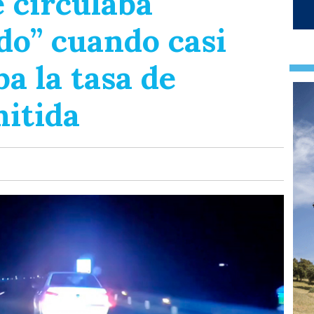
 circulaba
do” cuando casi
a la tasa de
mitida