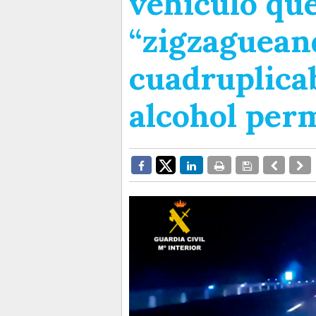
vehículo que
“zigzaguean
cuadruplicab
alcohol per