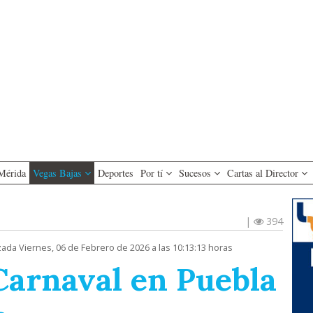
Mérida
Vegas Bajas
Deportes
Por tí
Sucesos
Cartas al Director
|
394
zada Viernes, 06 de Febrero de 2026 a las 10:13:13 horas
 Carnaval en Puebla