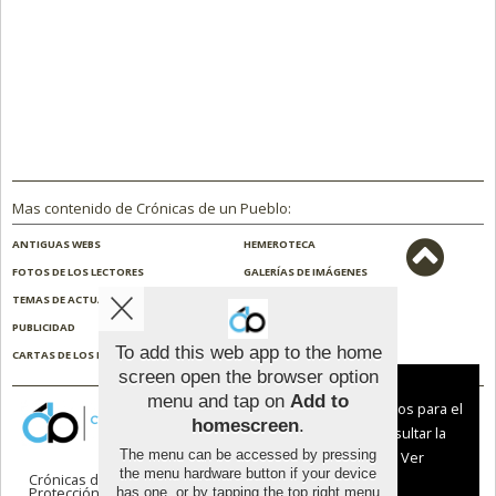
Mas contenido de Crónicas de un Pueblo:
ANTIGUAS WEBS
HEMEROTECA
FOTOS DE LOS LECTORES
GALERÍAS DE IMÁGENES
TEMAS DE ACTUALIDAD
NOSOTROS
PUBLICIDAD
CONTACTO
To add this web app to the home
CARTAS DE LOS LECTORES
ENCUESTAS
screen open the browser option
Aviso sobre el Uso de cookies:
menu and tap on
Add to
Utilizamos cookies nuestras y de terceros para el
homescreen
.
funcionamiento del digital. Puedes consultar la
The menu can be accessed by pressing
lista de cookies y como desconectarlas.
Ver
the menu hardware button if your device
Crónicas de un Pueblo |
Términos de uso
|
nuestra Política de Privacidad y Cookies
Protección de datos
has one, or by tapping the top right menu