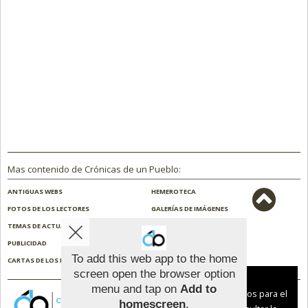
Mas contenido de Crónicas de un Pueblo:
ANTIGUAS WEBS
HEMEROTECA
FOTOS DE LOS LECTORES
GALERÍAS DE IMÁGENES
TEMAS DE ACTUALIDAD
NOSOTROS
PUBLICIDAD
CONTACTO
To add this web app to the home
CARTAS DE LOS LECTORES
ENCUESTAS
screen open the browser option
Aviso sobre el Uso de cookies:
menu and tap on
Add to
Utilizamos cookies nuestras y de terceros para el
homescreen
.