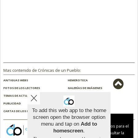
Mas contenido de Crónicas de un Pueblo:
ANTIGUAS WEBS
HEMEROTECA
FOTOS DE LOS LECTORES
GALERÍAS DE IMÁGENES
TEMAS DE ACTUALIDAD
NOSOTROS
PUBLICIDAD
CONTACTO
To add this web app to the home
CARTAS DE LOS LECTORES
ENCUESTAS
screen open the browser option
Aviso sobre el Uso de cookies:
menu and tap on
Add to
Utilizamos cookies nuestras y de terceros para el
homescreen
.
funcionamiento del digital. Puedes consultar la