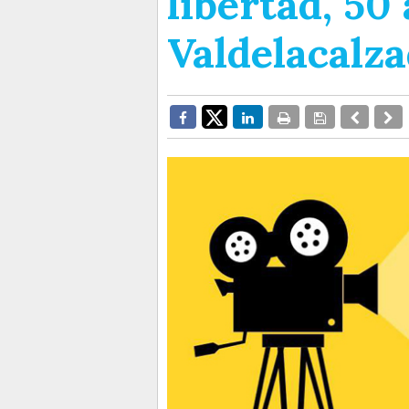
libertad, 50
Valdelacalz