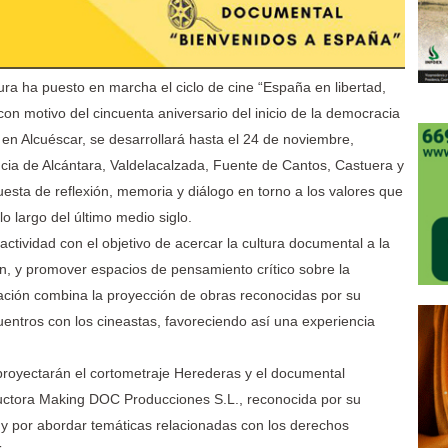
a ha puesto en marcha el ciclo de cine “España en libertad,
 con motivo del cincuenta aniversario del inicio de la democracia
en Alcuéscar, se desarrollará hasta el 24 de noviembre,
ncia de Alcántara, Valdelacalzada, Fuente de Cantos, Castuera y
uesta de reflexión, memoria y diálogo en torno a los valores que
o largo del último medio siglo.
ctividad con el objetivo de acercar la cultura documental a la
en, y promover espacios de pensamiento crítico sobre la
ación combina la proyección de obras reconocidas por su
uentros con los cineastas, favoreciendo así una experiencia
 proyectarán el cortometraje Herederas y el documental
uctora Making DOC Producciones S.L., reconocida por su
y por abordar temáticas relacionadas con los derechos