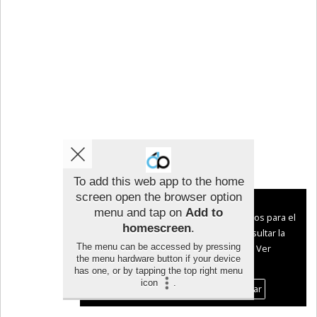
To add this web app to the home
screen open the browser option
Aviso sobre el Uso de cookies:
menu and tap on
Add to
Utilizamos cookies nuestras y de terceros para el
homescreen
.
funcionamiento del digital. Puedes consultar la
The menu can be accessed by pressing
lista de cookies y como desconectarlas.
Ver
the menu hardware button if your device
nuestra Política de Privacidad y Cookies
has one, or by tapping the top right menu
icon
.
Aceptar Cookies
Personalizar