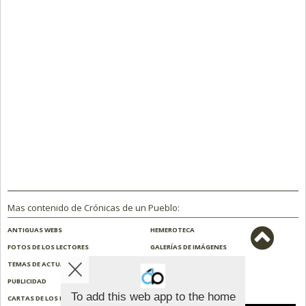
Mas contenido de Crónicas de un Pueblo:
ANTIGUAS WEBS
HEMEROTECA
FOTOS DE LOS LECTORES
GALERÍAS DE IMÁGENES
TEMAS DE ACTUALIDAD
NOSOTROS
PUBLICIDAD
CONTACTO
To add this web app to the home
CARTAS DE LOS LECTORES
ENCUESTAS