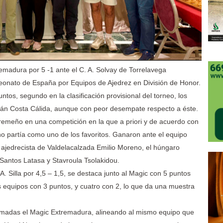
remadura por 5 -1 ante el C. A. Solvay de Torrelavega
eonato de España por Equipos de Ajedrez en División de Honor.
ntos, segundo en la clasificación provisional del torneo, los
án Costa Cálida, aunque con peor desempate respecto a éste.
remeño en una competición en la que a priori y de acuerdo con
no partía como uno de los favoritos. Ganaron ante el equipo
 ajedrecista de Valdelacalzada Emilio Moreno, el húngaro
s Santos Latasa y Stavroula Tsolakidou.
. Silla por 4,5 – 1,5, se destaca junto al Magic con 5 puntos
s equipos con 3 puntos, y cuatro con 2, lo que da una muestra
ramadas el Magic Extremadura, alineando al mismo equipo que