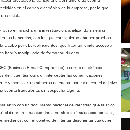
mó haber efectuado la transferencia al número de cuenta
recibidas en el correo electrónico de la empresa, por lo que
 una estafa.
@ puso en marcha una investigación, analizando sistemas
umentos bancarios, con los que consiguieron obtener pruebas
vada a cabo por ciberdelincuentes, que habrían tenido acceso a
los habría manipulado de forma fraudulenta.
 BEC (Business E-mail Compromise) o correo electrónico
os delincuentes lograron interceptar las comunicaciones
ente y modificar los números de cuenta bancaria, con el objetivo
 una cuenta fraudulenta, sin sospecha alguna.
rama abrió con un documento nacional de identidad que falsificó.
vió el dinero a otras cuentas a nombre de “mulas económicas”,
rmediarios, con el objetivo de intentar desorientar cualquier