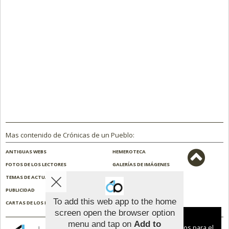
Mas contenido de Crónicas de un Pueblo:
ANTIGUAS WEBS
HEMEROTECA
FOTOS DE LOS LECTORES
GALERÍAS DE IMÁGENES
TEMAS DE ACTUALIDAD
NOSOTROS
PUBLICIDAD
CONTACTO
To add this web app to the home
CARTAS DE LOS LECTORES
ENCUESTAS
screen open the browser option
Aviso sobre el Uso de cookies:
menu and tap on
Add to
Utilizamos cookies nuestras y de terceros para el