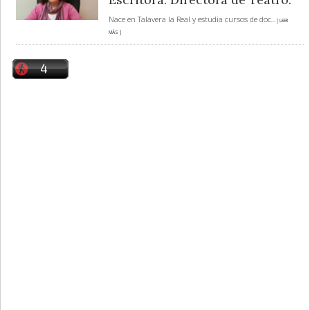
Nace en Talavera la Real y estudia cursos de doc
... [ LEER
MÁS ]