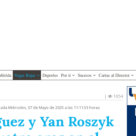
Mérida
Vegas Bajas
Deportes
Por tí
Sucesos
Cartas al Director
|
1654
zada Miércoles, 07 de Mayo de 2025 a las 11:11:53 horas
guez y Yan Roszyk