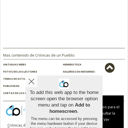
Mas contenido de Crónicas de un Pueblo:
ANTIGUAS WEBS
HEMEROTECA
FOTOS DE LOS LECTORES
GALERÍAS DE IMÁGENES
TEMAS DE ACTUALIDAD
NOSOTROS
PUBLICIDAD
CONTACTO
To add this web app to the home
CARTAS DE LOS LECTORES
ENCUESTAS
screen open the browser option
Aviso sobre el Uso de cookies:
menu and tap on
Add to
Utilizamos cookies nuestras y de terceros para el
homescreen
.
funcionamiento del digital. Puedes consultar la
The menu can be accessed by pressing
lista de cookies y como desconectarlas.
Ver
the menu hardware button if your device
Crónicas de un Pueblo |
Términos de uso
|
nuestra Política de Privacidad y Cookies