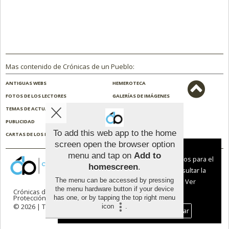
Mas contenido de Crónicas de un Pueblo:
ANTIGUAS WEBS
HEMEROTECA
FOTOS DE LOS LECTORES
GALERÍAS DE IMÁGENES
TEMAS DE ACTUALIDAD
NOSOTROS
PUBLICIDAD
CONTACTO
To add this web app to the home
CARTAS DE LOS LECTORES
ENCUESTAS
screen open the browser option
Aviso sobre el Uso de cookies:
menu and tap on
Add to
Utilizamos cookies nuestras y de terceros para el
homescreen
.
funcionamiento del digital. Puedes consultar la
The menu can be accessed by pressing
lista de cookies y como desconectarlas.
Ver
the menu hardware button if your device
Crónicas de un Pueblo |
Términos de uso
|
nuestra Política de Privacidad y Cookies
Protección de datos
has one, or by tapping the top right menu
© 2026 | Todos los derechos reservados
icon
.
Aceptar Cookies
Personalizar