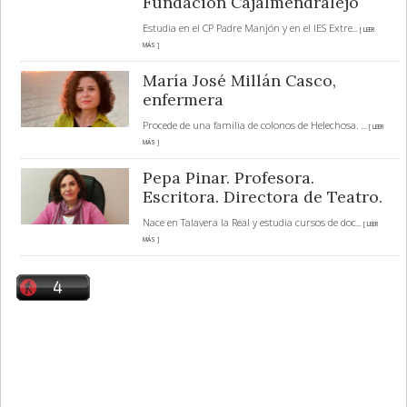
Fundación Cajalmendralejo
Estudia en el CP Padre Manjón y en el IES Extre
... [ LEER
MÁS ]
María José Millán Casco,
enfermera
Procede de una familia de colonos de Helechosa.
... [ LEER
MÁS ]
Pepa Pinar. Profesora.
Escritora. Directora de Teatro.
Nace en Talavera la Real y estudia cursos de doc
... [ LEER
MÁS ]