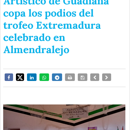
Artístico de Guadiana
copa los podios del
trofeo Extremadura
celebrado en
Almendralejo