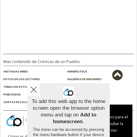
Mas contenido de Crónicas de un Pueblo:
ANTIGUAS WEBS
HEMEROTECA
FOTOS DE LOS LECTORES
GALERÍAS DE IMÁGENES
TEMAS DE ACTUALIDAD
NOSOTROS
PUBLICIDAD
CONTACTO
To add this web app to the home
CARTAS DE LOS LECTORES
ENCUESTAS
screen open the browser option
Aviso sobre el Uso de cookies:
menu and tap on
Add to
Utilizamos cookies nuestras y de terceros para el
homescreen
.
funcionamiento del digital. Puedes consultar la
The menu can be accessed by pressing
lista de cookies y como desconectarlas.
Ver
the menu hardware button if your device
Crónicas de un Pueblo |
Términos de uso
|