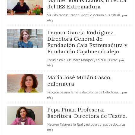
Manuel Rodas Llanos, director
del IES Extremadura
Su vida transcurre en Montijo y cursa sus estudi
... [ LEER
MÁS ]
Leonor García Rodríguez,
Directora General de
Fundación Caja Extremadura y
Fundación Cajalmendralejo
Estudia en el CP Padre Manjón y en el IES Extre
... [ LEER
MÁS ]
María José Millán Casco,
enfermera
Procede de una familia de colonos de Helechosa.
... [ LEER
MÁS ]
Pepa Pinar. Profesora.
Escritora. Directora de Teatro.
Nace en Talavera la Real y estudia cursos de doc
... [ LEER
MÁS ]